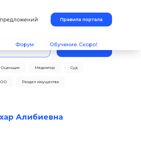
и предложений
Правила портала
Форум
Обучение. Скоро!
Поиск
Оценщик
Медиатор
Суд
ТОО
Раздел имущества
ухар Алибиевна