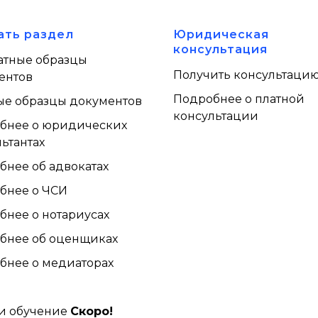
ать раздел
Юридическая
консультация
атные образцы
Получить консультаци
ентов
Подробнее о платной
ые образцы документов
консультации
бнее о юридических
ьтантах
бнее об адвокатах
бнее о ЧСИ
бнее о нотариусах
бнее об оценщиках
бнее о медиаторах
м
и обучение
Скоро!