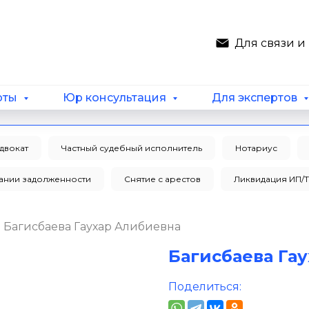
Для связи 
рты
Юр консультация
Для экспертов
двокат
Частный судебный исполнитель
Нотариус
кании задолженности
Снятие с арестов
Ликвидация ИП/
Багисбаева Гаухар Алибиевна
Багисбаева Га
Поделиться: