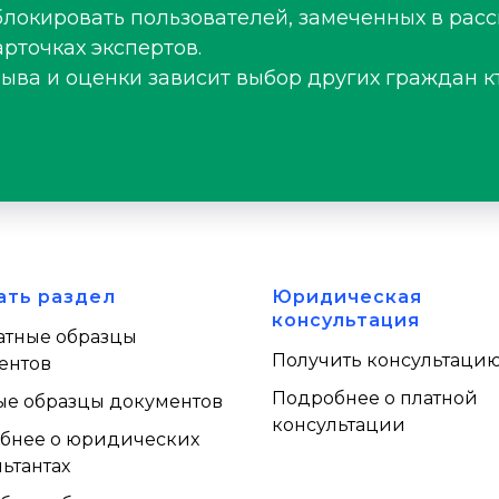
блокировать пользователей, замеченных в рас
рточках экспертов.
зыва и оценки зависит выбор других граждан к
ать раздел
Юридическая
консультация
атные образцы
Получить консультаци
ентов
Подробнее о платной
ые образцы документов
консультации
бнее о юридических
ьтантах