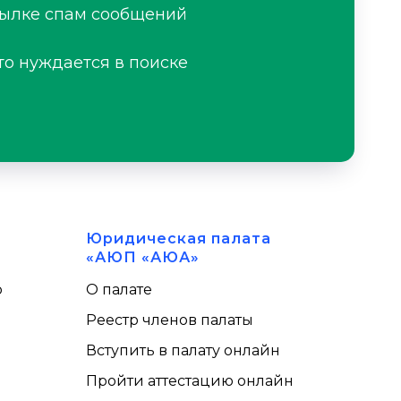
сылке спам сообщений
то нуждается в поиске
Юридическая палата
«АЮП «АЮА»
ю
О палате
Реестр членов палаты
Вступить в палату онлайн
Пройти аттестацию онлайн