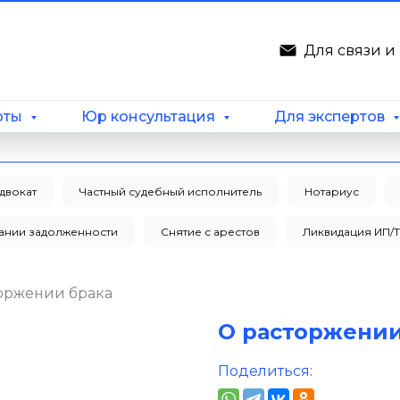
Для связи 
рты
Юр консультация
Для экспертов
двокат
Частный судебный исполнитель
Нотариус
кании задолженности
Снятие с арестов
Ликвидация ИП/
оржении брака
О расторжении
Поделиться: