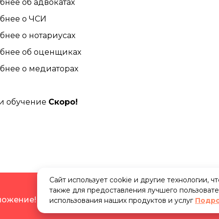
бнее об адвокатах
бнее о ЧСИ
бнее о нотариусах
бнее об оценщиках
бнее о медиаторах
м
и обучение
Скоро!
Сайт использует cookie и другие технологии, ч
также для предоставления лучшего пользовате
дложение!
Бесплатное
размещение личной карточки
использования наших продуктов и услуг
Подр