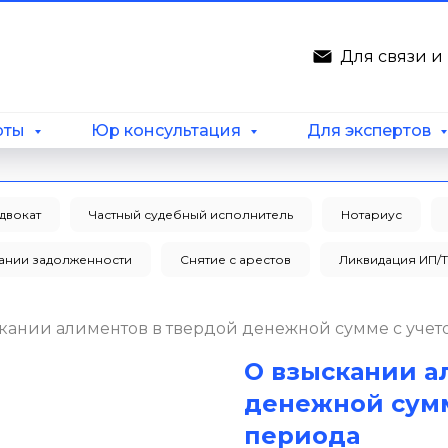
Для связи 
рты
Юр консультация
Для экспертов
двокат
Частный судебный исполнитель
Нотариус
кании задолженности
Снятие с арестов
Ликвидация ИП/
кании алиментов в твердой денежной сумме с уче
О взыскании а
денежной сум
периода