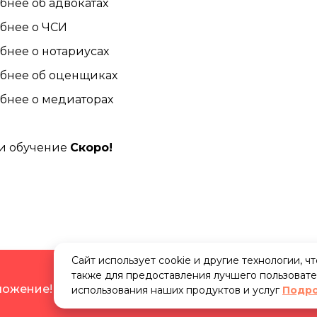
бнее об адвокатах
бнее о ЧСИ
бнее о нотариусах
бнее об оценщиках
бнее о медиаторах
м
и обучение
Скоро!
Сайт использует cookie и другие технологии, ч
также для предоставления лучшего пользовате
дложение!
Бесплатное
размещение личной карточки
использования наших продуктов и услуг
Подр