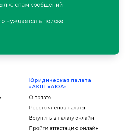
сылке спам сообщений
то нуждается в поиске
Юридическая палата
«АЮП «АЮА»
ю
О палате
Реестр членов палаты
Вступить в палату онлайн
Пройти аттестацию онлайн