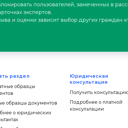
блокировать пользователей, замеченных в рас
рточках экспертов.
зыва и оценки зависит выбор других граждан к
ать раздел
Юридическая
консультация
атные образцы
Получить консультаци
ентов
Подробнее о платной
ые образцы документов
консультации
бнее о юридических
ьтантах