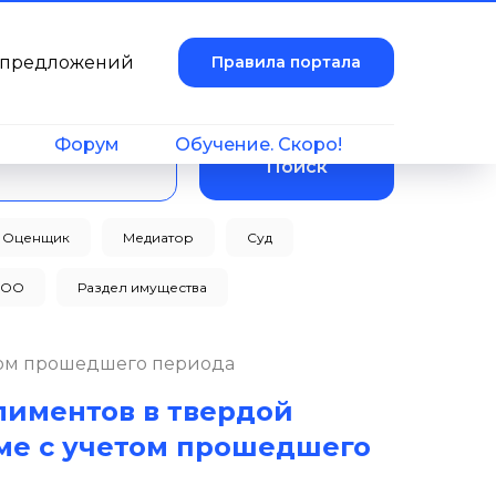
и предложений
Правила портала
Форум
Обучение. Скоро!
Поиск
Оценщик
Медиатор
Суд
ТОО
Раздел имущества
том прошедшего периода
лиментов в твердой
ме с учетом прошедшего