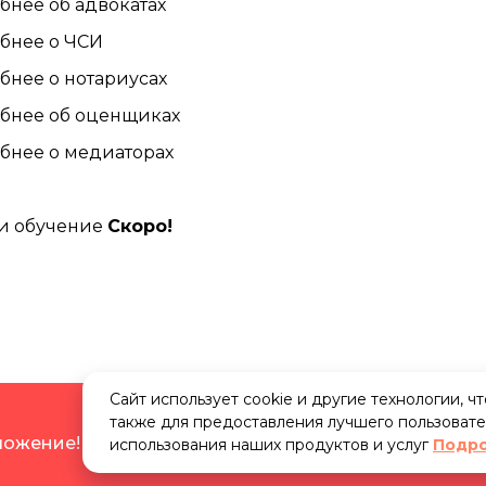
бнее об адвокатах
бнее о ЧСИ
бнее о нотариусах
бнее об оценщиках
бнее о медиаторах
м
и обучение
Скоро!
Сайт использует cookie и другие технологии, ч
также для предоставления лучшего пользовате
дложение!
Бесплатное
размещение личной карточки
использования наших продуктов и услуг
Подр