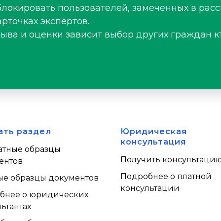
блокировать пользователей, замеченных в рас
рточках экспертов.
зыва и оценки зависит выбор других граждан к
ать раздел
Юридическая
консультация
атные образцы
Получить консультаци
ентов
Подробнее о платной
ые образцы документов
консультации
бнее о юридических
ьтантах