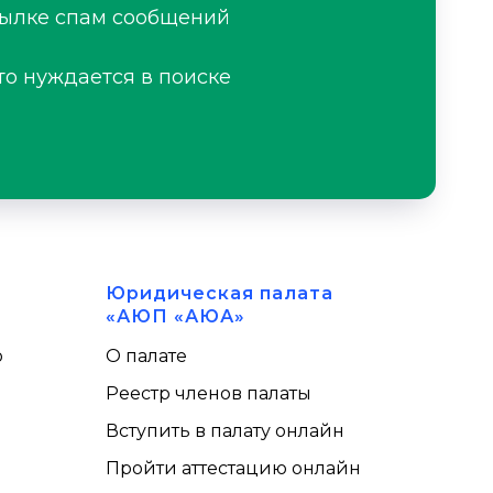
сылке спам сообщений
то нуждается в поиске
Юридическая палата
«АЮП «АЮА»
ю
О палате
Реестр членов палаты
Вступить в палату онлайн
Пройти аттестацию онлайн